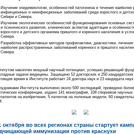
Изучение эпидемиологии, особенностей патогенеза и течения наиболее
инфекционных и неинфекционных заболеваний среди взрослого и детск
Сибири и Севера.
Изучение экологических особенностей функционирования основных сис
и психического развития, клинических аспектов адаптации и особенност
взрослого и детского организма пришлого и коренного населения в усло
Севера.
Разработка эффективных методов профилактики, диагностики, лечения
наиболее распространенных заболеваний коренного и пришлого населен
Севера.
титутом накоплен мощный научный потенциал, успешно решающий фун
кладные задачи медицины. Защищено 52 докторских и 250 кандидатских
тоящее время в Институте работает 24 доктора наук и 23 кандидата наук
рудниками Института выполнено около 500 экспедиций, проведено более
ктических конференции, издано 141 монография, 108 сборников научных
 патентов на изобретения, 5 патентов на полезные модели, 60 свидетел
..
1 октября во всех регионах страны стартует камп
дчищающей иммунизации против краснухи