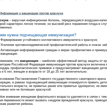
снуха
– вирусная инфекционная болезнь, передающаяся воздушно-капе
орой характерно легкое течение, но высокий риск поражения плода в сл
еменных.
чем нужна подчищающая иммунизация?
Формирование устойчивого коллективного иммунитета к краснухе;
Усиление противоэпидемической профилактической работы в очагах заб
Активизация информирования граждан о мерах профилактики и преиму
вакцинации.
оминаем, что
вакцинация
– наиболее эффективный метод защиты от кр
ритории Российской Федерации иммунизация против краснухи включена
ендарь профилактических прививок и предусматривает вакцинацию детей
а и 6 лет, женщин в возрасте от 18 до 25 лет включительно.
основании Постановления Главного государственного санитарного врача
ерации, в рамках подчищающей иммунизации планируется привить дете
тильного возраста, не привитых ранее или привитых однократно, не им
вивках или не болевших краснухой.
бое внимание женщинам фертильного возраста уделяется в связи с тем,
мя беременности может вызвать синдром врожденной краснухи, привод
окам развития ребенка.