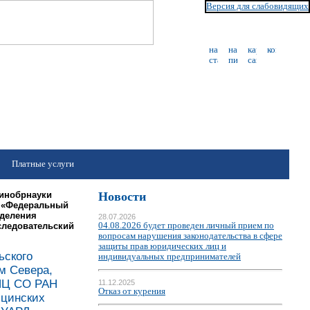
Версия для слабовидящих
Платные услуги
Минобрнауки
Новости
е «Федеральный
тделения
28.07.2026
следовательский
04.08.2026 будет проведен личный прием по
вопросам нарушения законодательства в сфере
защиты прав юридических лиц и
ьского
индивидуальных предпринимателей
м Севера,
НЦ СО РАН
11.12.2025
Отказ от курения
ицинских