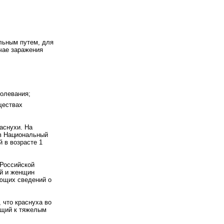
льным путем, для
учае заражения
олевания;
ществах
аснухи. На
 в Национальный
 в возрасте 1
 Российской
й и женщин
еющих сведений о
 что краснуха во
ящий к тяжелым