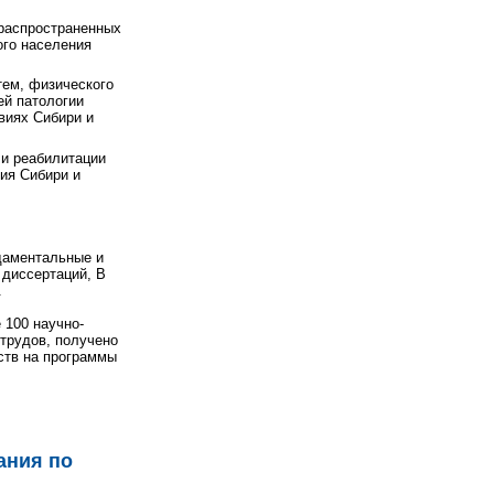
 распространенных
ого населения
тем, физического
ей патологии
виях Сибири и
 и реабилитации
ия Сибири и
даментальные и
 диссертаций, В
.
 100 научно-
 трудов, получено
ьств на программы
ания по