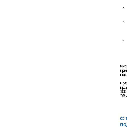
Инс
при
нас
Сот
пра
109
ЭВМ
С 
по