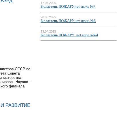
ДУАРД
17.07.2025
Бюллетень ПОЖАРУ.нет июль №7
26.06.2025
Бюллетень ПОЖАРУ.нет июнь №6
23.04.2025
Бюллетень ПОЖАРУ_net апрель№4
инистров СССР по
тета Совета
инистерства
ганизован Научно–
ского филиала
Е И РАЗВИТИЕ