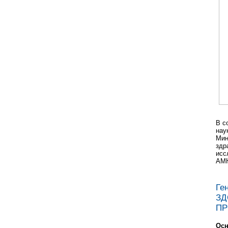
В с
нау
Мин
здр
исс
АМ
Ге
ЗД
ПР
Осн