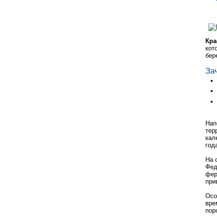
Кра
кот
бер
За
Нап
тер
кал
год
На 
Фед
фер
при
Осо
вре
пор