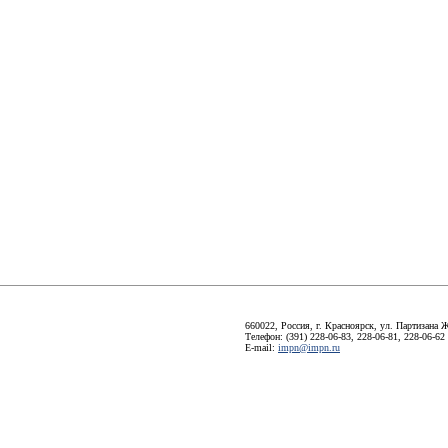
660022, Россия, г. Красноярск, ул. Партизана Ж
Телефон: (391) 228-06-83, 228-06-81, 228-06-62
E-mail:
impn@impn.ru