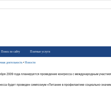
Поиск по сайту
Платные услуги
чная деятельность
•
Новости
оября 2009 года планируется проведение конгресса с международным участ
гресса будет проведен симпозиум «Питание в профилактике
социально-значи