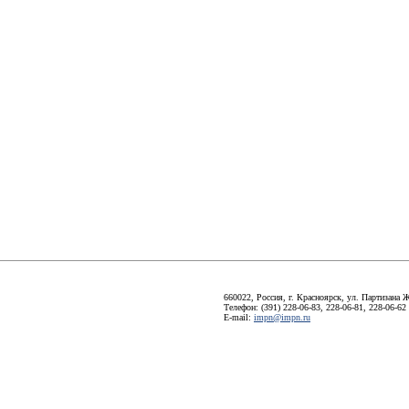
660022, Россия, г. Красноярск, ул. Партизана Ж
Телефон: (391) 228-06-83, 228-06-81, 228-06-62
E-mail:
impn@impn.ru