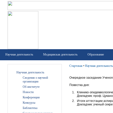
Научная деятельность
Медицинская деятельность
Образование
Стартовая
•
Научная деятельность
Научная деятельность
Сведения о научной
Очередное заседание Ученого
организации
Повестка дня:
Об институте
Новости
Клинико-эпидемиологиче
Докладчик: проф. Цукано
Конференции
Итоги аттестации аспир
Конкурсы
Докладчик: ученый секрет
Библиотека