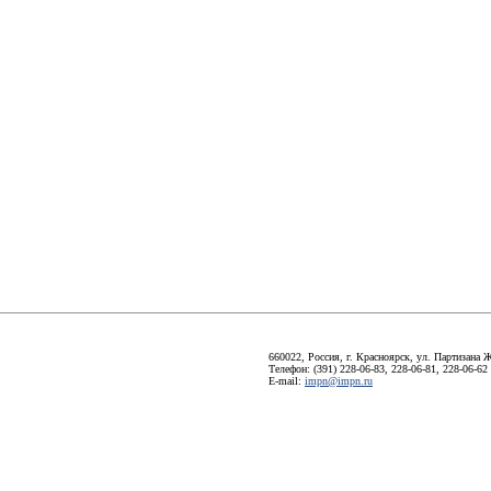
660022, Россия, г. Красноярск, ул. Партизана Ж
Телефон: (391) 228-06-83, 228-06-81, 228-06-62
E-mail:
impn@impn.ru