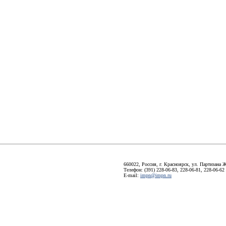
660022, Россия, г. Красноярск, ул. Партизана Ж
Телефон: (391) 228-06-83, 228-06-81, 228-06-62
E-mail:
impn@impn.ru