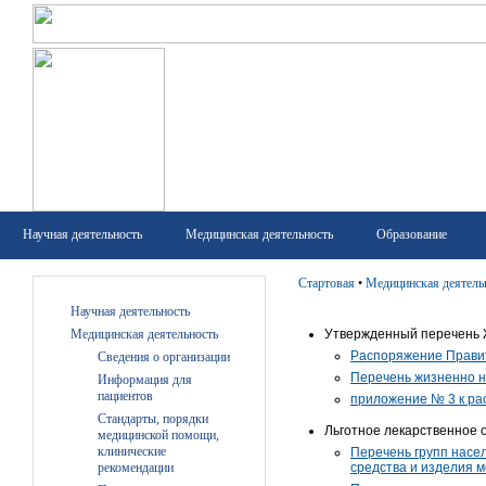
Научная деятельность
Медицинская деятельность
Образование
Стартовая
•
Медицинская деятель
Научная деятельность
Медицинская деятельность
Утвержденный перечень
Распоряжение Правите
Сведения о организации
Перечень жизненно н
Информация для
пациентов
приложение № 3 к ра
Стандарты, порядки
Льготное лекарственное 
медицинской помощи,
клинические
Перечень групп насе
рекомендации
средства и изделия 