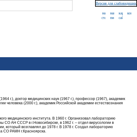
Версия для слабовидящих
(1964 г.), доктор медицинских наук (1967 г.), профессор (1967), академик
и человека (2000 г.), академик Российской академии естествознания
ого медицинского института. В 1960 г. Организовал лабораторию
 СО АН СССР в г.Новосибирске, в 1962 г. – отдел вирусологии в
, который возглавлял до 1978 г. В 1978 г. Создал лабораторию
а СО РАМН г.Красноярска.