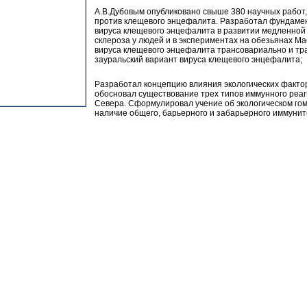
А.В.Дубовым опубликовано свыше 380 научных работ,
против клещевого энцефалита. Разработал фундамен
вируса клещевого энцефалита в развитии медленно
склероза у людей и в экспериментах на обезьянах M
вируса клещевого энцефалита трансовариально и тр
зауральский вариант вируса клещевого энцефалита;
Разработал концепцию влияния экологических факто
обосновал существование трех типов иммунного реаг
Севера. Сформулировал учение об экологическом гом
наличие общего, барьерного и забарьерного иммунит