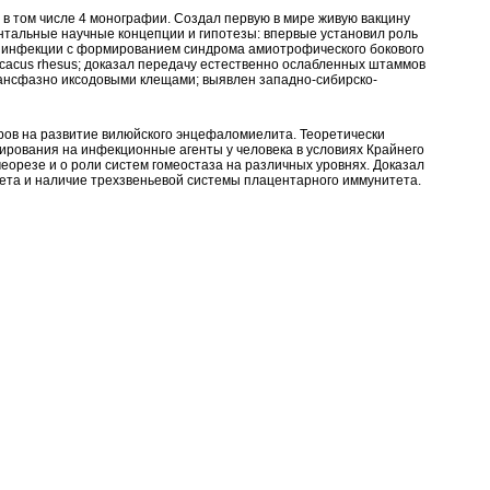
 в том числе 4 монографии. Создал первую в мире живую вакцину
тальные научные концепции и гипотезы: впервые установил роль
й инфекции с формированием синдрома амиотрофического бокового
acacus rhesus; доказал передачу естественно ослабленных штаммов
ансфазно иксодовыми клещами; выявлен западно-сибирско-
ров на развитие вилюйского энцефаломиелита. Теоретически
ирования на инфекционные агенты у человека в условиях Крайнего
еорезе и о роли систем гомеостаза на различных уровнях. Доказал
ета и наличие трехзвеньевой системы плацентарного иммунитета.