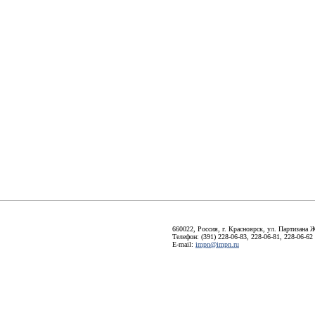
660022, Россия, г. Красноярск, ул. Партизана Ж
Телефон: (391) 228-06-83, 228-06-81, 228-06-62
E-mail:
impn@impn.ru