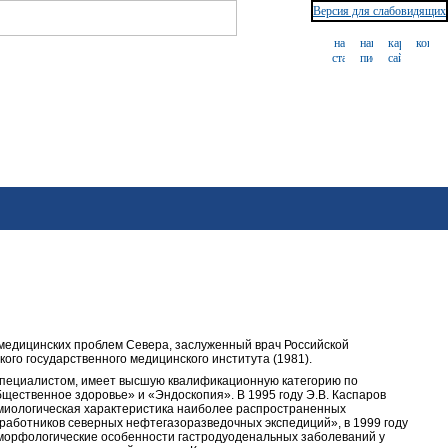
Версия для слабовидящих
 медицинских проблем Севера, заслуженный врач Российской
ого государственного медицинского института (1981).
специалистом, имеет высшую квалификационную категорию по
щественное здоровье» и «Эндоскопия». В 1995 году Э.В. Каспаров
миологическая характеристика наиболее распространенных
работников северных нефтегазоразведочных экспедиций», в 1999 году
морфологические особенности гастродуоденальных заболеваний у