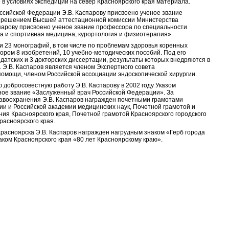
в условиях экспедиций на север Красноярского края материала.
ссийской Федерации Э.В. Каспарову присвоено ученое звание
ду решением Высшей аттестационной комиссии Министерства
парову присвоено ученое звание профессора по специальности
а и спортивная медицина, курортология и физиотерапия».
 и 23 монографий, в том числе по проблемам здоровья коренных
ором 8 изобретений, 10 учебно-методических пособий. Под его
тских и 3 докторских диссертации, результаты которых внедряются в
 Э.В. Каспаров является членом Экспертного совета
омощи, членом Российской ассоциации эндоскопической хирургии.
 добросовестную работу Э.В. Каспарову в 2002 году Указом
ое звание «Заслуженный врач Российской Федерации». За
равоохранения Э.В. Каспаров награжден почетными грамотами
и и Российской академии медицинских наук, Почетной грамотой и
я Красноярского края, Почетной грамотой Красноярского городского
расноярского края.
Красноярска Э.В. Каспаров награжден нагрудным знаком «Герб города
аком Красноярского края «80 лет Красноярскому краю».