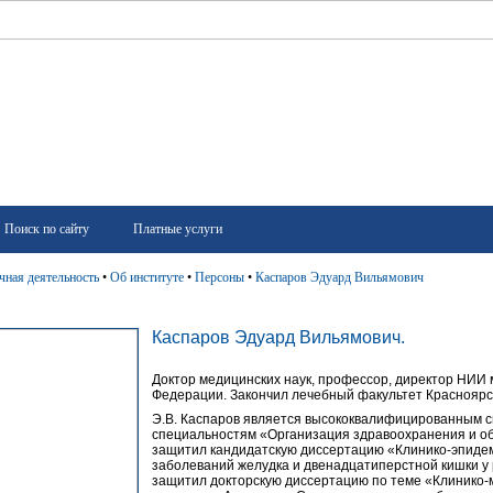
Поиск по сайту
Платные услуги
чная деятельность
•
Об институте
•
Персоны
•
Каспаров Эдуард Вильямович
Каспаров Эдуард Вильямович.
Доктор медицинских наук, профессор, директор НИИ
Федерации. Закончил лечебный факультет Красноярск
Э.В. Каспаров является высококвалифицированным 
специальностям «Организация здравоохранения и об
защитил кандидатскую диссертацию «Клинико-эпиде
заболеваний желудка и двенадцатиперстной кишки у 
защитил докторскую диссертацию по теме «Клинико-