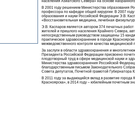
населения Азиатского Севера» на основе набранного 
В 2001 году решением Министерства образования Ро
профессора по кафедре общей хирургии. В 2007 го
образования и науки Российской Федерации Э.В. Кас
«Восстановительная медицина, лечебная физкультур
Э.В. Каспаров является автором 374 печатных работ
жителей и пришлого населения Крайнего Севера, авт
непосредственным руководством защищены 15 кандида
практическое здравоохранение в городе Красноярске.
межведомственного контроля качества медицинской п
За заслуги в области здравоохранения и многолетнюю
Президента Российской Федерации присвоено почетн
плодотворный труд в сфере медицинской науки и зд
Министерства здравоохранения Российской Федераци
благодарственным письмом Законодательного Собрани
Совета депутатов, Почетной грамотой Губернатора К
В 2011 году за выдающийся вклад в развитие города 
Красноярска», в 2014 году – юбилейным почетным зн