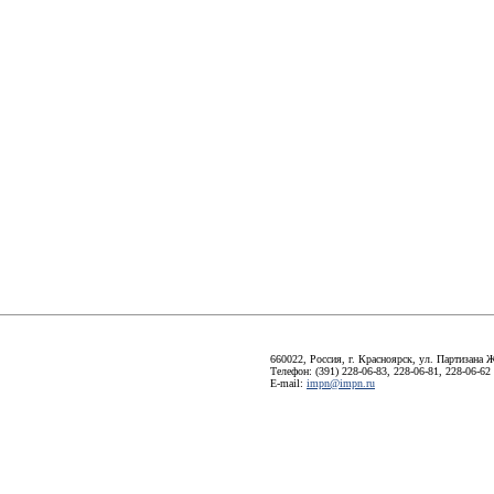
660022, Россия, г. Красноярск, ул. Партизана Ж
Телефон: (391) 228-06-83, 228-06-81, 228-06-62
E-mail:
impn@impn.ru