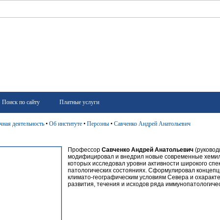
Поиск по сайту
Платные услуги
чная деятельность
•
Об институте
•
Персоны
•
Савченко Андрей Анатольевич
Профессор
Савченко Андрей Анатольевич
(руковод
модифицировал и внедрил новые современные хеми
которых исследовал уровни активности широкого спе
патологических состояниях. Сформулировал концепц
климато-географическим условиям Севера и охаракт
развития, течения и исходов ряда иммунопатологиче