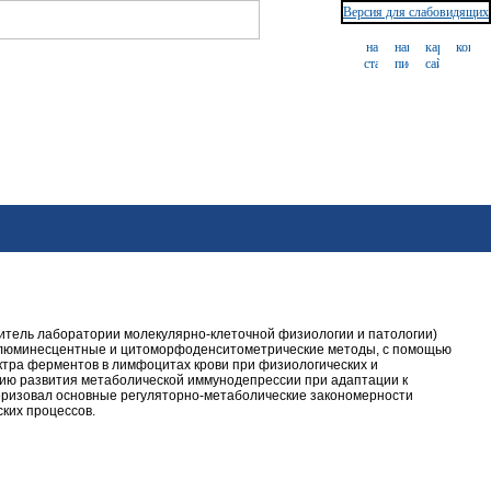
Версия для слабовидящих
итель лаборатории молекулярно-клеточной физиологии и патологии)
люминесцентные и цитоморфоденситометрические методы, с помощью
ктра ферментов в лимфоцитах крови при физиологических и
ию развития метаболической иммунодепрессии при адаптации к
еризовал основные регуляторно-метаболические закономерности
ских процессов.