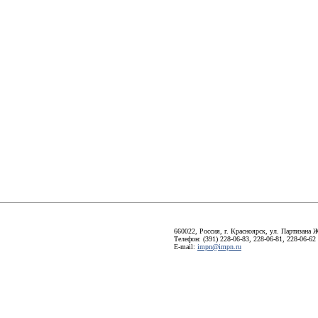
660022, Россия, г. Красноярск, ул. Партизана Ж
Телефон: (391) 228-06-83, 228-06-81, 228-06-62
E-mail:
impn@impn.ru