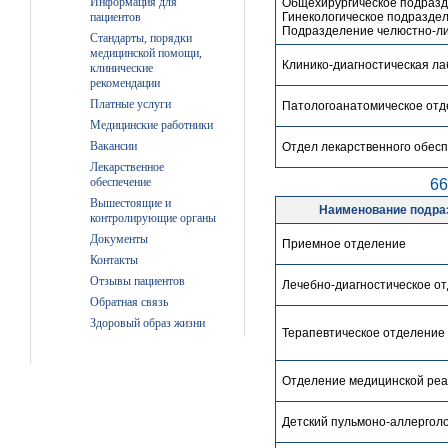
Информация для
Общехирургическое подраз
Гинекологическое подразде
пациентов
Подразделение челюстно-ли
Стандарты, порядки
медицинской помощи,
Клинико-диагностическая л
клинические
рекомендации
Платные услуги
Патологоанатомическое от
Медицинские работники
Вакансии
Отдел лекарственного обес
Лекарственное
обеспечение
66
Вышестоящие и
Наименование подра
контролирующие органы
Документы
Приемное отделение
Контакты
Отзывы пациентов
Лечебно-диагностическое о
Обратная связь
Здоровый образ жизни
Терапевтическое отделение
Отделение медицинской ре
Детский пульмоно-аллерголо