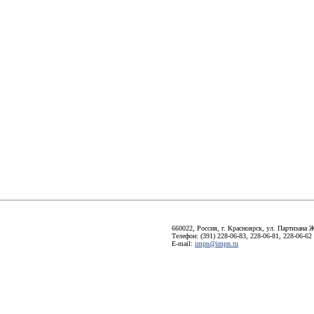
660022, Россия, г. Красноярск, ул. Партизана Ж
Телефон: (391) 228-06-83, 228-06-81, 228-06-62
E-mail:
impn@impn.ru