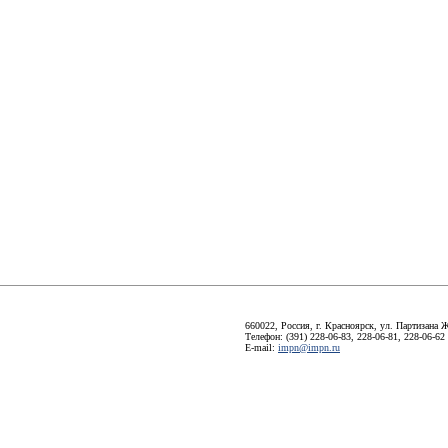
660022, Россия, г. Красноярск, ул. Партизана Ж
Телефон: (391) 228-06-83, 228-06-81, 228-06-62
E-mail:
impn@impn.ru