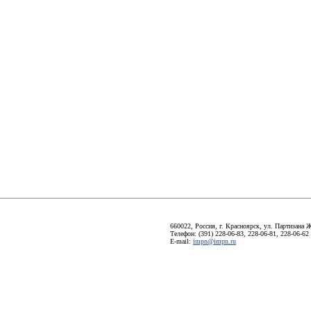
660022, Россия, г. Красноярск, ул. Партизана Ж
Телефон: (391) 228-06-83, 228-06-81, 228-06-62
E-mail:
impn@impn.ru