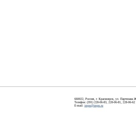
660022, Россия, г. Красноярск, ул. Партизана Ж
Телефон: (391) 228-06-83, 228-06-81, 228-06-62
E-mail:
impn@impn.ru